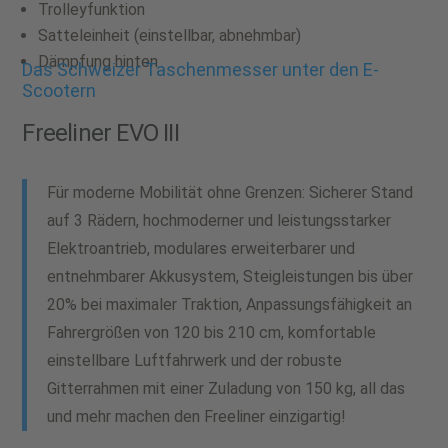
Trolleyfunktion
Satteleinheit (einstellbar, abnehmbar)
Dämpfung hinten
Das Schweizer Taschenmesser unter den E-
Scootern
Freeliner EVO III
Für moderne Mobilität ohne Grenzen: Sicherer Stand
auf 3 Rädern, hochmoderner und leistungsstarker
Elektroantrieb, modulares erweiterbarer und
entnehmbarer Akkusystem, Steigleistungen bis über
20% bei maximaler Traktion, Anpassungsfähigkeit an
Fahrergrößen von 120 bis 210 cm, komfortable
einstellbare Luftfahrwerk und der robuste
Gitterrahmen mit einer Zuladung von 150 kg, all das
und mehr machen den Freeliner einzigartig!