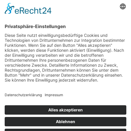
0151 2078 2000
Beratung・Verkauf・Vermietung・Service
Neu & gebraucht: scuddy Premium & scuddy Premium
Quad, scuddy SlimV4
Freeliner EVO III
ATTO E-Scooter
Impressum
Datenschutz
AGB
Fragen?